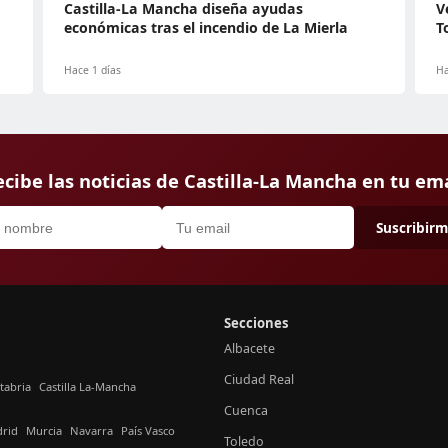
Castilla-La Mancha diseña ayudas
V
económicas tras el incendio de La Mierla
T
Hace 1 días
Ha
cibe las noticias de Castilla-La Mancha en tu em
Suscribir
Secciones
Albacete
Ciudad Real
tabria
Castilla La-Mancha
Cuenca
rid
Murcia
Navarra
País Vasco
Toledo