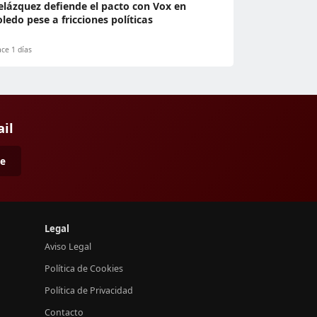
elázquez defiende el pacto con Vox en
oledo pese a fricciones políticas
ce 1 días
ail
me
Legal
Aviso Legal
Política de Cookies
Política de Privacidad
Contacto