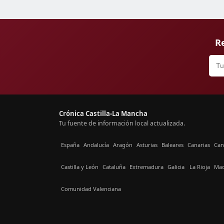
Re
Crónica Castilla-La Mancha
Tu fuente de información local actualizada.
España
Andalucía
Aragón
Asturias
Baleares
Canarias
Can
Castilla y León
Cataluña
Extremadura
Galicia
La Rioja
Mad
Comunidad Valenciana