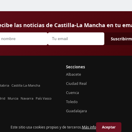
cibe las noticias de Castilla-La Mancha en tu em
Suscribir
Secciones
Albacete
Ciudad Real
tabria
Castilla La-Mancha
Cuenca
rid
Murcia
Navarra
País Vasco
Toledo
Guadalajara
Este sitio usa cookies propias y de terceros.
Más info
Aceptar
© 2026 Crónica Castilla-La Mancha