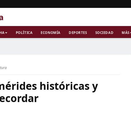
a
CHA
POLÍTICA
ECONOMÍA
DEPORTES
SOCIEDAD
MÁS
ctura
érides históricas y
recordar