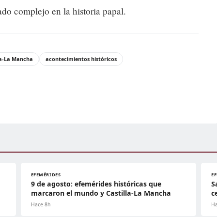
do complejo en la historia papal.
la-La Mancha
acontecimientos históricos
EFEMÉRIDES
E
9 de agosto: efemérides históricas que
S
marcaron el mundo y Castilla-La Mancha
c
Hace 8h
Ha