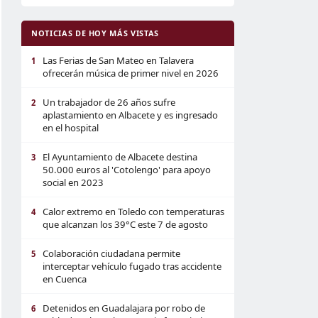
NOTICIAS DE HOY MÁS VISTAS
Las Ferias de San Mateo en Talavera
1
ofrecerán música de primer nivel en 2026
Un trabajador de 26 años sufre
2
aplastamiento en Albacete y es ingresado
en el hospital
El Ayuntamiento de Albacete destina
3
50.000 euros al 'Cotolengo' para apoyo
social en 2023
Calor extremo en Toledo con temperaturas
4
que alcanzan los 39°C este 7 de agosto
Colaboración ciudadana permite
5
interceptar vehículo fugado tras accidente
en Cuenca
Detenidos en Guadalajara por robo de
6