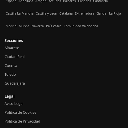
España
Andalucía
Aragón
Asturias
Baleares
Canarias
Cantabria
Castilla La-Mancha
Castilla y León
Cataluña
Extremadura
Galicia
La Rioja
Madrid
Murcia
Navarra
País Vasco
Comunidad Valenciana
Secciones
Albacete
Ciudad Real
Cuenca
Toledo
Guadalajara
Legal
Aviso Legal
Política de Cookies
Política de Privacidad