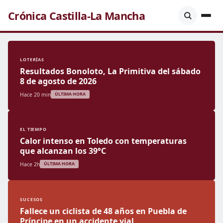
Crónica Castilla-La Mancha
LOTERÍAS
Resultados Bonoloto, La Primitiva del sábado
8 de agosto de 2026
Hace 20 min
ÚLTIMA HORA
EL TIEMPO
Calor intenso en Toledo con temperaturas
que alcanzan los 39°C
Hace 2h
ÚLTIMA HORA
SUCESOS
Fallece un ciclista de 48 años en Puebla de
Príncipe en un accidente vial