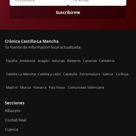
Suscribirme
Crónica Castilla-La Mancha
Tu fuente de información local actualizada.
España
Andalucía
Aragón
Asturias
Baleares
Canarias
Cantabria
Castilla La-Mancha
Castilla y León
Cataluña
Extremadura
Galicia
La Rioja
Madrid
Murcia
Navarra
País Vasco
Comunidad Valenciana
Secciones
Albacete
Ciudad Real
Cuenca