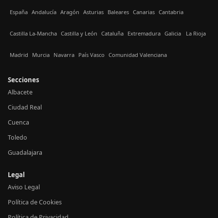
España
Andalucía
Aragón
Asturias
Baleares
Canarias
Cantabria
Castilla La-Mancha
Castilla y León
Cataluña
Extremadura
Galicia
La Rioja
Madrid
Murcia
Navarra
País Vasco
Comunidad Valenciana
Secciones
Albacete
Ciudad Real
Cuenca
Toledo
Guadalajara
Legal
Aviso Legal
Política de Cookies
Política de Privacidad