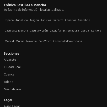
Crónica Castilla-La Mancha
Tu fuente de información local actualizada.
España
Andalucía
Aragón
Asturias
Baleares
Canarias
Cantabria
Castilla La-Mancha
Castilla y León
Cataluña
Extremadura
Galicia
La Rioja
Madrid
Murcia
Navarra
País Vasco
Comunidad Valenciana
Secciones
Albacete
Ciudad Real
Cuenca
Toledo
Guadalajara
Legal
Aviso Legal