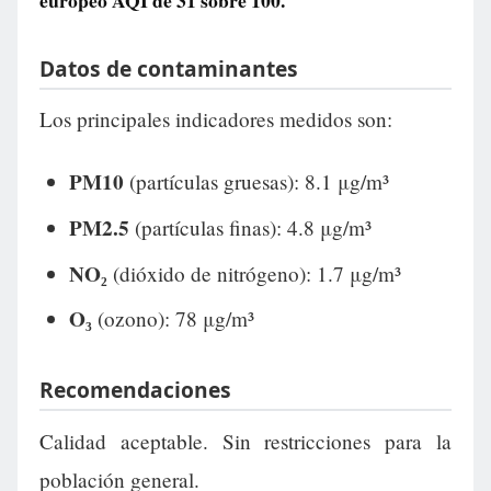
europeo AQI de
31
sobre 100.
Datos de contaminantes
Los principales indicadores medidos son:
PM10
(partículas gruesas): 8.1 μg/m³
PM2.5
(partículas finas): 4.8 μg/m³
NO₂
(dióxido de nitrógeno): 1.7 μg/m³
O₃
(ozono): 78 μg/m³
Recomendaciones
Calidad aceptable. Sin restricciones para la
población general.