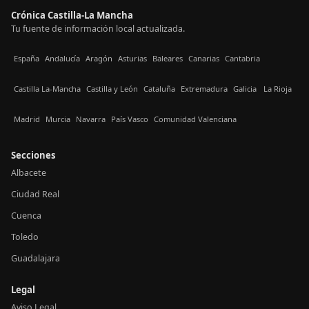
Crónica Castilla-La Mancha
Tu fuente de información local actualizada.
España
Andalucía
Aragón
Asturias
Baleares
Canarias
Cantabria
Castilla La-Mancha
Castilla y León
Cataluña
Extremadura
Galicia
La Rioja
Madrid
Murcia
Navarra
País Vasco
Comunidad Valenciana
Secciones
Albacete
Ciudad Real
Cuenca
Toledo
Guadalajara
Legal
Aviso Legal