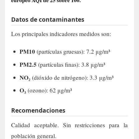
europeo AQI de
25
sobre 100.
Datos de contaminantes
Los principales indicadores medidos son:
PM10
(partículas gruesas): 7.2 μg/m³
PM2.5
(partículas finas): 3.8 μg/m³
NO₂
(dióxido de nitrógeno): 3.3 μg/m³
O₃
(ozono): 62 μg/m³
Recomendaciones
Calidad aceptable. Sin restricciones para la
población general.