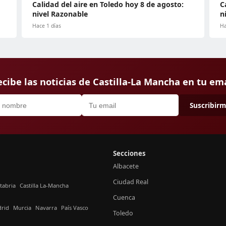
Calidad del aire en Toledo hoy 8 de agosto:
C
nivel Razonable
n
Hace 1 días
Ha
cibe las noticias de Castilla-La Mancha en tu em
Suscribir
Secciones
Albacete
Ciudad Real
tabria
Castilla La-Mancha
Cuenca
rid
Murcia
Navarra
País Vasco
Toledo