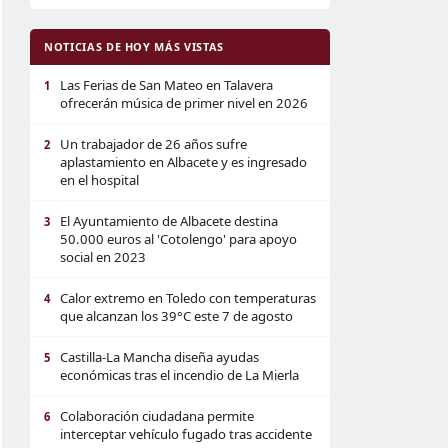
NOTICIAS DE HOY MÁS VISTAS
Las Ferias de San Mateo en Talavera
1
ofrecerán música de primer nivel en 2026
Un trabajador de 26 años sufre
2
aplastamiento en Albacete y es ingresado
en el hospital
El Ayuntamiento de Albacete destina
3
50.000 euros al 'Cotolengo' para apoyo
social en 2023
Calor extremo en Toledo con temperaturas
4
que alcanzan los 39°C este 7 de agosto
Castilla-La Mancha diseña ayudas
5
económicas tras el incendio de La Mierla
Colaboración ciudadana permite
6
interceptar vehículo fugado tras accidente