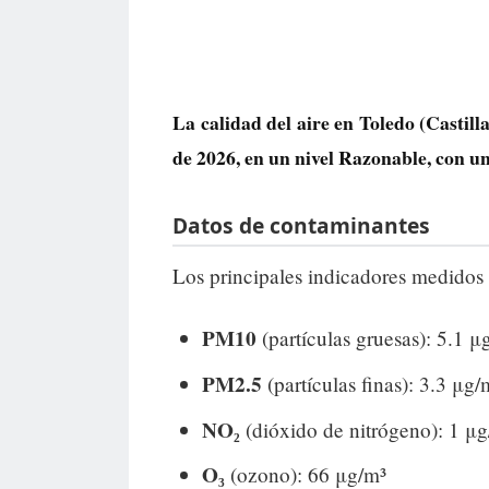
La calidad del aire en
Toledo
(Castill
de 2026, en un nivel
Razonable
, con u
Datos de contaminantes
Los principales indicadores medidos 
PM10
(partículas gruesas): 5.1 μ
PM2.5
(partículas finas): 3.3 μg/
NO₂
(dióxido de nitrógeno): 1 μ
O₃
(ozono): 66 μg/m³