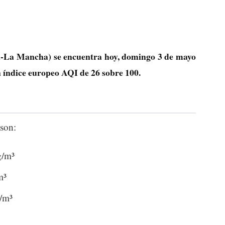
a-La Mancha) se encuentra hoy, domingo 3 de mayo
n índice europeo AQI de
26
sobre 100.
son:
g/m³
m³
g/m³