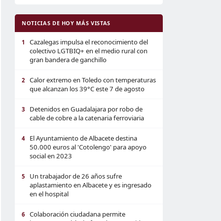
NOTICIAS DE HOY MÁS VISTAS
Cazalegas impulsa el reconocimiento del
1
colectivo LGTBIQ+ en el medio rural con
gran bandera de ganchillo
Calor extremo en Toledo con temperaturas
2
que alcanzan los 39°C este 7 de agosto
Detenidos en Guadalajara por robo de
3
cable de cobre a la catenaria ferroviaria
El Ayuntamiento de Albacete destina
4
50.000 euros al 'Cotolengo' para apoyo
social en 2023
Un trabajador de 26 años sufre
5
aplastamiento en Albacete y es ingresado
en el hospital
Colaboración ciudadana permite
6