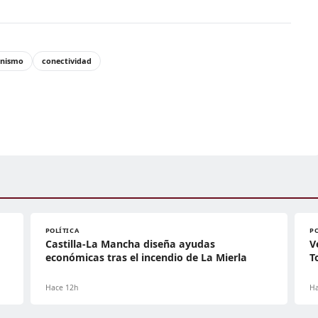
anismo
conectividad
POLÍTICA
P
Castilla-La Mancha diseña ayudas
V
económicas tras el incendio de La Mierla
T
Hace 12h
Ha