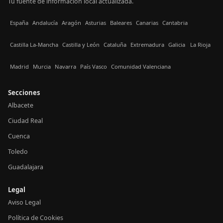
Tu fuente de información local actualizada.
España
Andalucía
Aragón
Asturias
Baleares
Canarias
Cantabria
Castilla La-Mancha
Castilla y León
Cataluña
Extremadura
Galicia
La Rioja
Madrid
Murcia
Navarra
País Vasco
Comunidad Valenciana
Secciones
Albacete
Ciudad Real
Cuenca
Toledo
Guadalajara
Legal
Aviso Legal
Política de Cookies