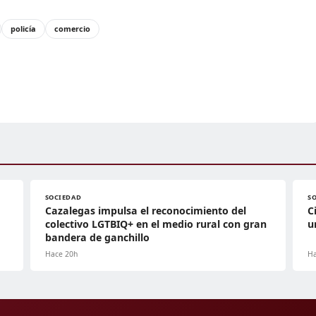
policía
comercio
SOCIEDAD
S
Cazalegas impulsa el reconocimiento del
C
colectivo LGTBIQ+ en el medio rural con gran
u
bandera de ganchillo
Hace 20h
Ha