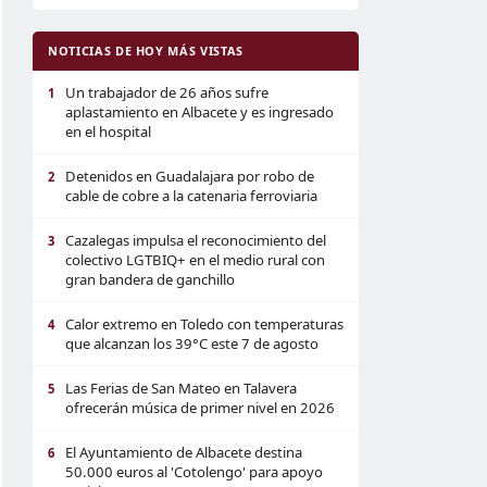
NOTICIAS DE HOY MÁS VISTAS
Un trabajador de 26 años sufre
1
aplastamiento en Albacete y es ingresado
en el hospital
Detenidos en Guadalajara por robo de
2
cable de cobre a la catenaria ferroviaria
Cazalegas impulsa el reconocimiento del
3
colectivo LGTBIQ+ en el medio rural con
gran bandera de ganchillo
Calor extremo en Toledo con temperaturas
4
que alcanzan los 39°C este 7 de agosto
Las Ferias de San Mateo en Talavera
5
ofrecerán música de primer nivel en 2026
El Ayuntamiento de Albacete destina
6
50.000 euros al 'Cotolengo' para apoyo