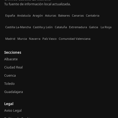
Tu fuente de información local actualizada.
España
Andalucía
Aragón
Asturias
Baleares
Canarias
Cantabria
Castilla La-Mancha
Castilla y León
Cataluña
Extremadura
Galicia
La Rioja
Madrid
Murcia
Navarra
País Vasco
Comunidad Valenciana
Secciones
Albacete
Ciudad Real
Cuenca
Toledo
Guadalajara
Legal
Aviso Legal