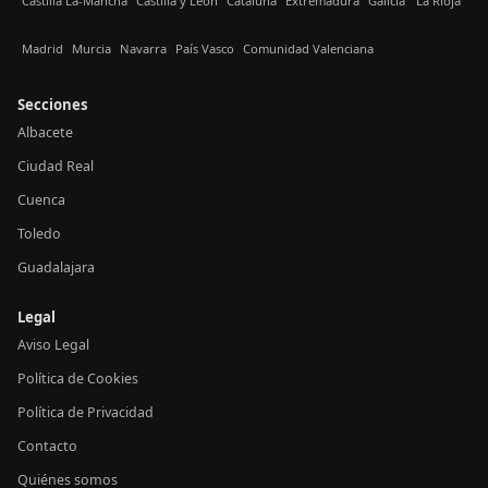
Castilla La-Mancha
Castilla y León
Cataluña
Extremadura
Galicia
La Rioja
Madrid
Murcia
Navarra
País Vasco
Comunidad Valenciana
Secciones
Albacete
Ciudad Real
Cuenca
Toledo
Guadalajara
Legal
Aviso Legal
Política de Cookies
Política de Privacidad
Contacto
Quiénes somos