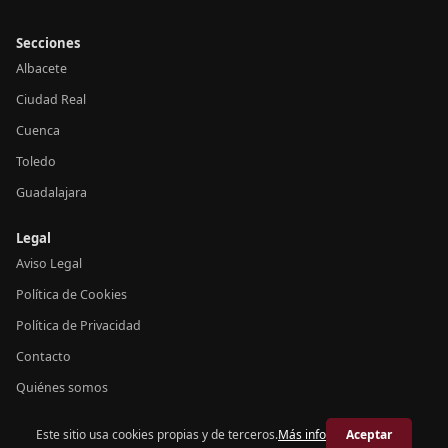
Secciones
Albacete
Ciudad Real
Cuenca
Toledo
Guadalajara
Legal
Aviso Legal
Política de Cookies
Política de Privacidad
Contacto
Quiénes somos
Este sitio usa cookies propias y de terceros.
Más info
Aceptar
© 2026 Crónica Castilla-La Mancha