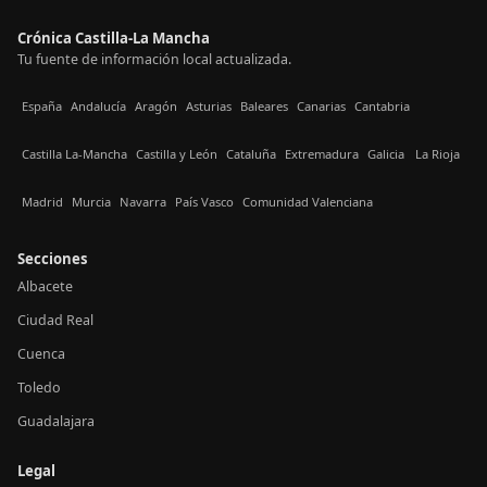
Crónica Castilla-La Mancha
Tu fuente de información local actualizada.
España
Andalucía
Aragón
Asturias
Baleares
Canarias
Cantabria
Castilla La-Mancha
Castilla y León
Cataluña
Extremadura
Galicia
La Rioja
Madrid
Murcia
Navarra
País Vasco
Comunidad Valenciana
Secciones
Albacete
Ciudad Real
Cuenca
Toledo
Guadalajara
Legal