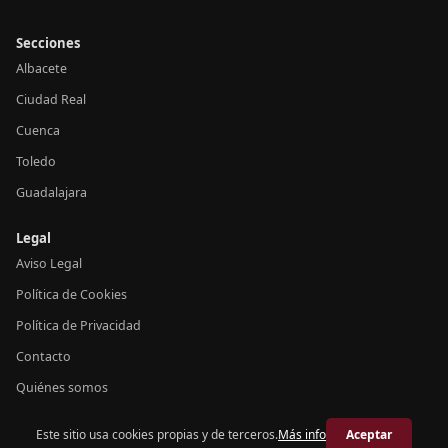
Secciones
Albacete
Ciudad Real
Cuenca
Toledo
Guadalajara
Legal
Aviso Legal
Política de Cookies
Política de Privacidad
Contacto
Quiénes somos
Este sitio usa cookies propias y de terceros.
Más info
Aceptar
© 2026 Crónica Castilla-La Mancha