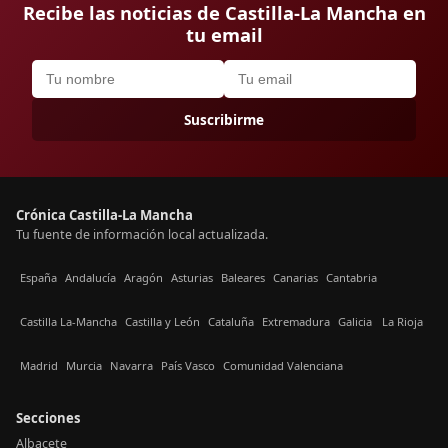
Recibe las noticias de Castilla-La Mancha en
tu email
Suscribirme
Crónica Castilla-La Mancha
Tu fuente de información local actualizada.
España
Andalucía
Aragón
Asturias
Baleares
Canarias
Cantabria
Castilla La-Mancha
Castilla y León
Cataluña
Extremadura
Galicia
La Rioja
Madrid
Murcia
Navarra
País Vasco
Comunidad Valenciana
Secciones
Albacete