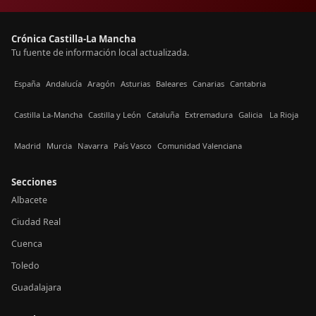
Crónica Castilla-La Mancha
Tu fuente de información local actualizada.
España
Andalucía
Aragón
Asturias
Baleares
Canarias
Cantabria
Castilla La-Mancha
Castilla y León
Cataluña
Extremadura
Galicia
La Rioja
Madrid
Murcia
Navarra
País Vasco
Comunidad Valenciana
Secciones
Albacete
Ciudad Real
Cuenca
Toledo
Guadalajara