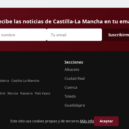
cibe las noticias de Castilla-La Mancha en tu em
Suscribir
Secciones
Albacete
Ciudad Real
tabria
Castilla La-Mancha
Cuenca
rid
Murcia
Navarra
País Vasco
Toledo
Guadalajara
Este sitio usa cookies propias y de terceros.
Más info
Aceptar
© 2026 Crónica Castilla-La Mancha