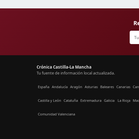
Re
Crónica Castilla-La Mancha
Tu fuente de información local actualizada.
España
Andalucía
Aragón
Asturias
Baleares
Canarias
Can
Castilla y León
Cataluña
Extremadura
Galicia
La Rioja
Mad
Comunidad Valenciana