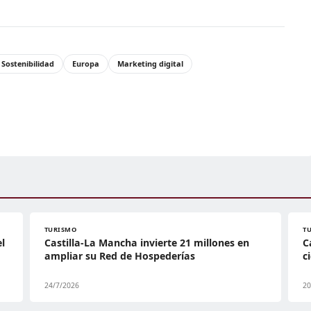
 Sostenibilidad
Europa
Marketing digital
TURISMO
T
l
Castilla-La Mancha invierte 21 millones en
C
ampliar su Red de Hospederías
c
24/7/2026
20