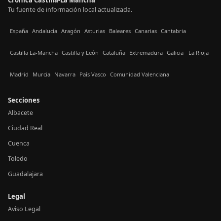
Tu fuente de información local actualizada.
España
Andalucía
Aragón
Asturias
Baleares
Canarias
Cantabria
Castilla La-Mancha
Castilla y León
Cataluña
Extremadura
Galicia
La Rioja
Madrid
Murcia
Navarra
País Vasco
Comunidad Valenciana
Secciones
Albacete
Ciudad Real
Cuenca
Toledo
Guadalajara
Legal
Aviso Legal