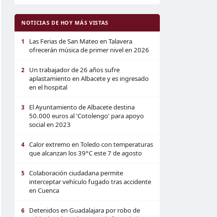
NOTICIAS DE HOY MÁS VISTAS
Las Ferias de San Mateo en Talavera
1
ofrecerán música de primer nivel en 2026
Un trabajador de 26 años sufre
2
aplastamiento en Albacete y es ingresado
en el hospital
El Ayuntamiento de Albacete destina
3
50.000 euros al 'Cotolengo' para apoyo
social en 2023
Calor extremo en Toledo con temperaturas
4
que alcanzan los 39°C este 7 de agosto
Colaboración ciudadana permite
5
interceptar vehículo fugado tras accidente
en Cuenca
Detenidos en Guadalajara por robo de
6