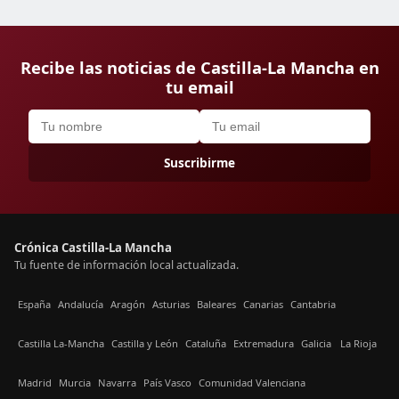
Recibe las noticias de Castilla-La Mancha en
tu email
Suscribirme
Crónica Castilla-La Mancha
Tu fuente de información local actualizada.
España
Andalucía
Aragón
Asturias
Baleares
Canarias
Cantabria
Castilla La-Mancha
Castilla y León
Cataluña
Extremadura
Galicia
La Rioja
Madrid
Murcia
Navarra
País Vasco
Comunidad Valenciana