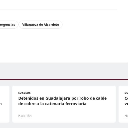
ergencias
Villanueva de Alcardete
SUCESOS
S
Detenidos en Guadalajara por robo de cable
C
n
de cobre a la catenaria ferroviaria
v
Hace 13h
Ha