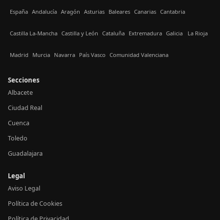
España
Andalucía
Aragón
Asturias
Baleares
Canarias
Cantabria
Castilla La-Mancha
Castilla y León
Cataluña
Extremadura
Galicia
La Rioja
Madrid
Murcia
Navarra
País Vasco
Comunidad Valenciana
Secciones
Albacete
Ciudad Real
Cuenca
Toledo
Guadalajara
Legal
Aviso Legal
Política de Cookies
Política de Privacidad