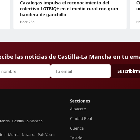
Cazalegas impulsa el reconocimiento del
C
colectivo LGTBIQ+ en el medio rural con gran
u
bandera de ganchillo
Hace 23h
Ha
cibe las noticias de Castilla-La Mancha en tu em
Suscribir
Secciones
Albacete
Ciudad Real
tabria
Castilla La-Mancha
Cuenca
rid
Murcia
Navarra
País Vasco
Toledo