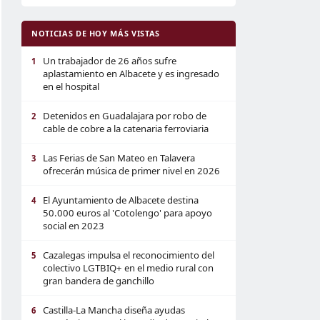
NOTICIAS DE HOY MÁS VISTAS
Un trabajador de 26 años sufre
1
aplastamiento en Albacete y es ingresado
en el hospital
Detenidos en Guadalajara por robo de
2
cable de cobre a la catenaria ferroviaria
Las Ferias de San Mateo en Talavera
3
ofrecerán música de primer nivel en 2026
El Ayuntamiento de Albacete destina
4
50.000 euros al 'Cotolengo' para apoyo
social en 2023
Cazalegas impulsa el reconocimiento del
5
colectivo LGTBIQ+ en el medio rural con
gran bandera de ganchillo
Castilla-La Mancha diseña ayudas
6