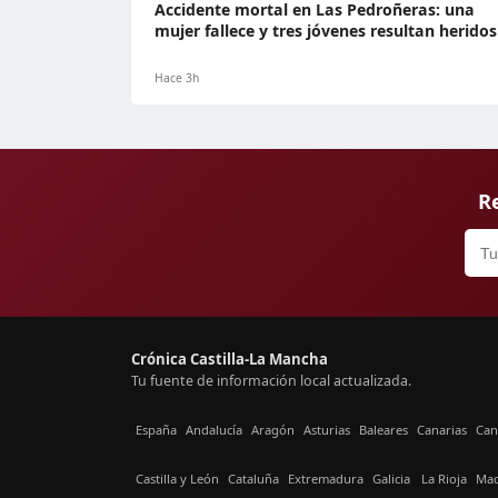
Accidente mortal en Las Pedroñeras: una
mujer fallece y tres jóvenes resultan heridos
Hace 3h
Re
Crónica Castilla-La Mancha
Tu fuente de información local actualizada.
España
Andalucía
Aragón
Asturias
Baleares
Canarias
Can
Castilla y León
Cataluña
Extremadura
Galicia
La Rioja
Mad