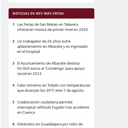
NOTICIAS DE HOY MÁS VISTAS
Las Ferias de San Mateo en Talavera
1
ofrecerán música de primer nivel en 2026
Un trabajador de 26 años sufre
2
aplastamiento en Albacete y es ingresado
en el hospital
El Ayuntamiento de Albacete destina
3
50.000 euros al 'Cotolengo' para apoyo
social en 2023
Calor extremo en Toledo con temperaturas
4
que alcanzan los 39°C este 7 de agosto
Colaboración ciudadana permite
5
interceptar vehículo fugado tras accidente
en Cuenca
Detenidos en Guadalajara por robo de
6