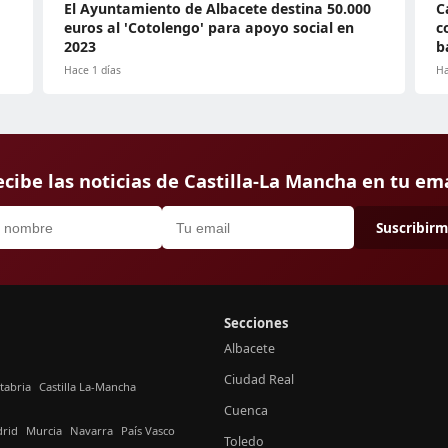
El Ayuntamiento de Albacete destina 50.000
C
euros al 'Cotolengo' para apoyo social en
c
2023
b
Hace 1 días
Ha
cibe las noticias de Castilla-La Mancha en tu em
Suscribir
Secciones
Albacete
Ciudad Real
tabria
Castilla La-Mancha
Cuenca
rid
Murcia
Navarra
País Vasco
Toledo