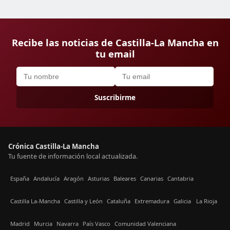
Recibe las noticias de Castilla-La Mancha en
tu email
Suscribirme
Crónica Castilla-La Mancha
Tu fuente de información local actualizada.
España
Andalucía
Aragón
Asturias
Baleares
Canarias
Cantabria
Castilla La-Mancha
Castilla y León
Cataluña
Extremadura
Galicia
La Rioja
Madrid
Murcia
Navarra
País Vasco
Comunidad Valenciana