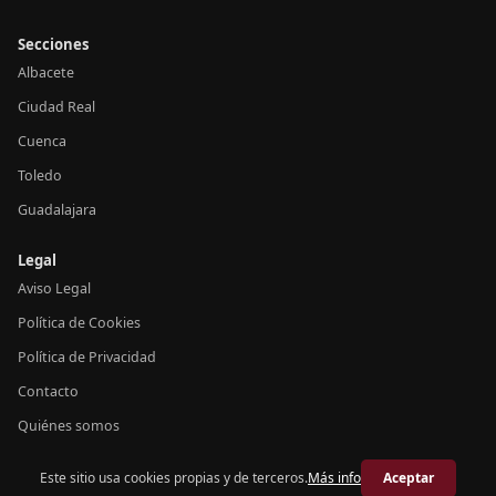
Secciones
Albacete
Ciudad Real
Cuenca
Toledo
Guadalajara
Legal
Aviso Legal
Política de Cookies
Política de Privacidad
Contacto
Quiénes somos
Este sitio usa cookies propias y de terceros.
Más info
Aceptar
© 2026 Crónica Castilla-La Mancha