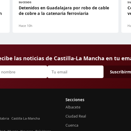
SUCESOS
S
Detenidos en Guadalajara por robo de cable
C
n
de cobre a la catenaria ferroviaria
v
Hace 10h
Ha
cibe las noticias de Castilla-La Mancha en tu em
Suscribir
Secciones
Albacete
Ciudad Real
tabria
Castilla La-Mancha
Cuenca