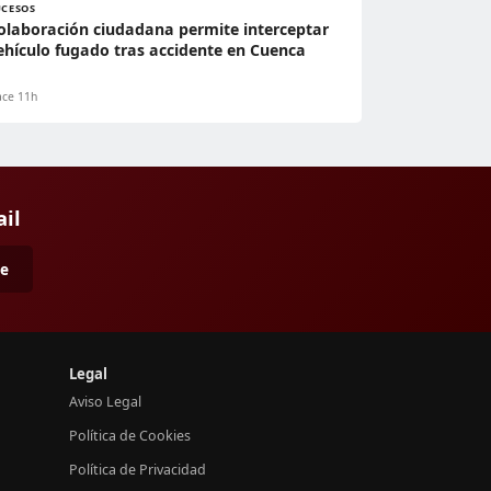
UCESOS
olaboración ciudadana permite interceptar
ehículo fugado tras accidente en Cuenca
ce 11h
ail
me
Legal
Aviso Legal
Política de Cookies
Política de Privacidad