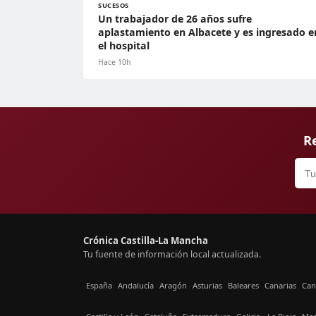
SUCESOS
Un trabajador de 26 años sufre
aplastamiento en Albacete y es ingresado e
el hospital
Hace 10h
Re
Crónica Castilla-La Mancha
Tu fuente de información local actualizada.
España
Andalucía
Aragón
Asturias
Baleares
Canarias
Can