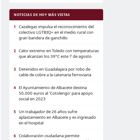
NOTICIAS DE HOY MÁS VISTAS
Cazalegas impulsa el reconocimiento del
1
colectivo LGTBIQ+ en el medio rural con
gran bandera de ganchillo
Calor extremo en Toledo con temperaturas
2
que alcanzan los 39°C este 7 de agosto
Detenidos en Guadalajara por robo de
3
cable de cobre a la catenaria ferroviaria
El Ayuntamiento de Albacete destina
4
50.000 euros al 'Cotolengo' para apoyo
social en 2023
Un trabajador de 26 años sufre
5
aplastamiento en Albacete y es ingresado
en el hospital
Colaboración ciudadana permite
6