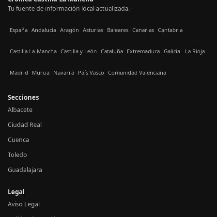
Tu fuente de información local actualizada.
España
Andalucía
Aragón
Asturias
Baleares
Canarias
Cantabria
Castilla La-Mancha
Castilla y León
Cataluña
Extremadura
Galicia
La Rioja
Madrid
Murcia
Navarra
País Vasco
Comunidad Valenciana
Secciones
Albacete
Ciudad Real
Cuenca
Toledo
Guadalajara
Legal
Aviso Legal