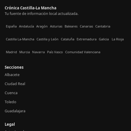
Crónica Castilla-La Mancha
Tu fuente de información local actualizada.
España
Andalucía
Aragón
Asturias
Baleares
Canarias
Cantabria
Castilla La-Mancha
Castilla y León
Cataluña
Extremadura
Galicia
La Rioja
Madrid
Murcia
Navarra
País Vasco
Comunidad Valenciana
Secciones
Albacete
Ciudad Real
Cuenca
Toledo
Guadalajara
Legal