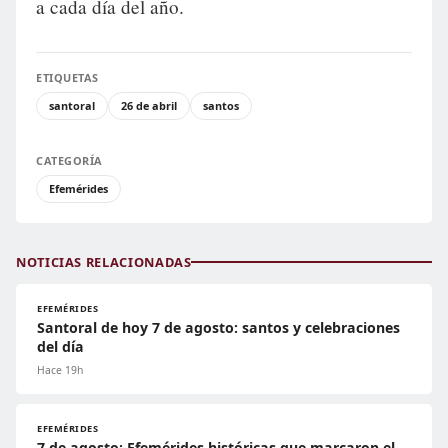
a cada día del año.
ETIQUETAS
santoral
26 de abril
santos
CATEGORÍA
Efemérides
NOTICIAS RELACIONADAS
EFEMÉRIDES
Santoral de hoy 7 de agosto: santos y celebraciones
del día
Hace 19h
EFEMÉRIDES
7 de agosto: Efemérides históricas que marcaron el