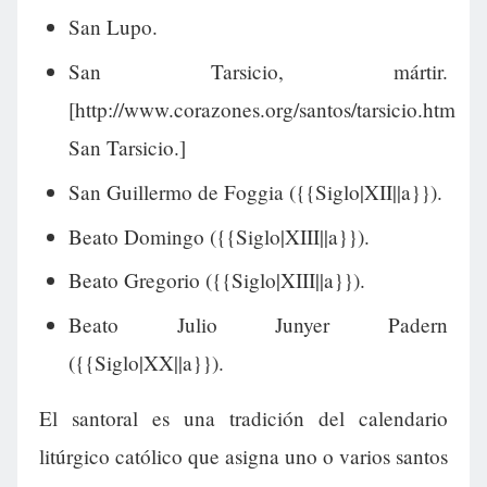
San Lupo.
San Tarsicio, mártir.
[http://www.corazones.org/santos/tarsicio.htm
San Tarsicio.]
San Guillermo de Foggia ({{Siglo|XII||a}}).
Beato Domingo ({{Siglo|XIII||a}}).
Beato Gregorio ({{Siglo|XIII||a}}).
Beato Julio Junyer Padern
({{Siglo|XX||a}}).
El santoral es una tradición del calendario
litúrgico católico que asigna uno o varios santos