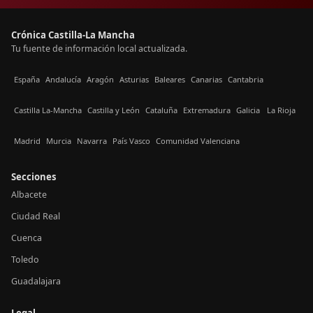
Crónica Castilla-La Mancha
Tu fuente de información local actualizada.
España
Andalucía
Aragón
Asturias
Baleares
Canarias
Cantabria
Castilla La-Mancha
Castilla y León
Cataluña
Extremadura
Galicia
La Rioja
Madrid
Murcia
Navarra
País Vasco
Comunidad Valenciana
Secciones
Albacete
Ciudad Real
Cuenca
Toledo
Guadalajara