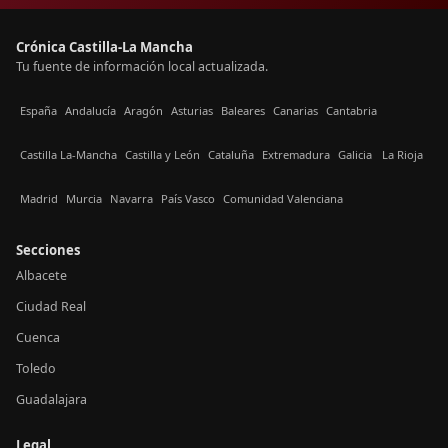
Crónica Castilla-La Mancha
Tu fuente de información local actualizada.
España
Andalucía
Aragón
Asturias
Baleares
Canarias
Cantabria
Castilla La-Mancha
Castilla y León
Cataluña
Extremadura
Galicia
La Rioja
Madrid
Murcia
Navarra
País Vasco
Comunidad Valenciana
Secciones
Albacete
Ciudad Real
Cuenca
Toledo
Guadalajara
Legal