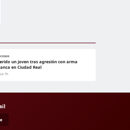
UCESOS
erido un joven tras agresión con arma
lanca en Ciudad Real
ce 7h
ail
me