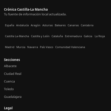
Crónica Castilla-La Mancha
Tu fuente de información local actualizada.
España
Andalucía
Aragón
Asturias
Baleares
Canarias
Cantabria
Castilla La-Mancha
Castilla y León
Cataluña
Extremadura
Galicia
La Rioja
Madrid
Murcia
Navarra
País Vasco
Comunidad Valenciana
Secciones
Albacete
Ciudad Real
Cuenca
Toledo
Guadalajara
Legal