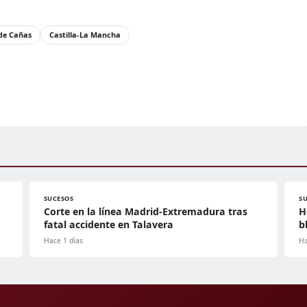
 de Cañas
Castilla-La Mancha
SUCESOS
S
Corte en la línea Madrid-Extremadura tras
H
fatal accidente en Talavera
b
Hace 1 días
Ha