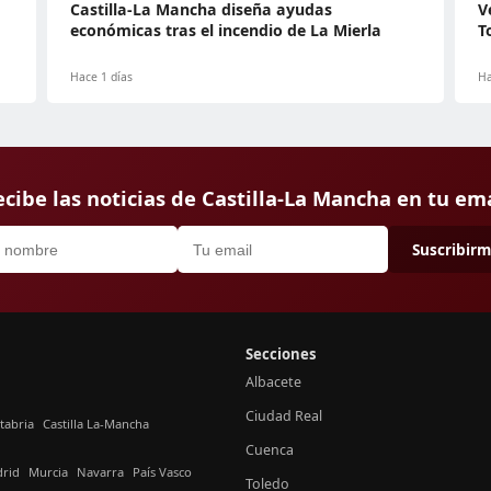
Castilla-La Mancha diseña ayudas
V
económicas tras el incendio de La Mierla
T
Hace 1 días
Ha
cibe las noticias de Castilla-La Mancha en tu em
Suscribir
Secciones
Albacete
Ciudad Real
tabria
Castilla La-Mancha
Cuenca
rid
Murcia
Navarra
País Vasco
Toledo