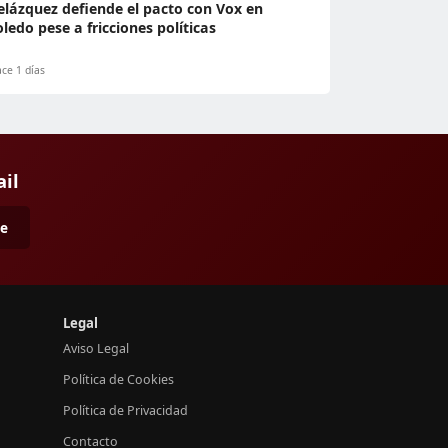
elázquez defiende el pacto con Vox en
oledo pese a fricciones políticas
ce 1 días
ail
me
Legal
Aviso Legal
Política de Cookies
Política de Privacidad
Contacto