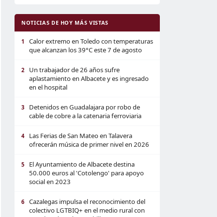
NOTICIAS DE HOY MÁS VISTAS
Calor extremo en Toledo con temperaturas
1
que alcanzan los 39°C este 7 de agosto
Un trabajador de 26 años sufre
2
aplastamiento en Albacete y es ingresado
en el hospital
Detenidos en Guadalajara por robo de
3
cable de cobre a la catenaria ferroviaria
Las Ferias de San Mateo en Talavera
4
ofrecerán música de primer nivel en 2026
El Ayuntamiento de Albacete destina
5
50.000 euros al 'Cotolengo' para apoyo
social en 2023
Cazalegas impulsa el reconocimiento del
6
colectivo LGTBIQ+ en el medio rural con