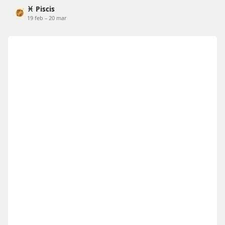
♓ Piscis
19 feb – 20 mar