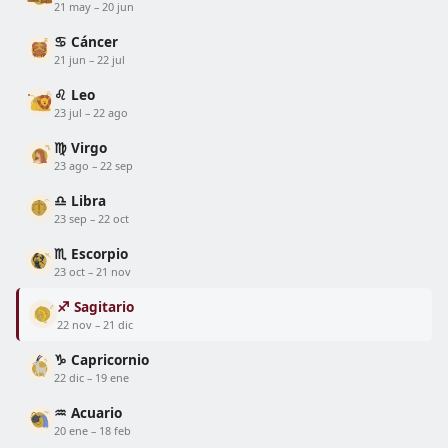
21 may – 20 jun
♋ Cáncer
21 jun – 22 jul
♌ Leo
23 jul – 22 ago
♍ Virgo
23 ago – 22 sep
♎ Libra
23 sep – 22 oct
♏ Escorpio
23 oct – 21 nov
♐ Sagitario
22 nov – 21 dic
♑ Capricornio
22 dic – 19 ene
♒ Acuario
20 ene – 18 feb