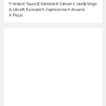
♈ Aries
♉ Tauro
♊ Géminis
♋ Cáncer
♌ Leo
♍ Virgo
♎ Libra
♏ Escorpio
♑ Capricornio
♒ Acuario
♓ Piscis