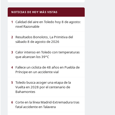
NOTICIAS DE HOY MÁS VISTAS
Calidad del aire en Toledo hoy 8 de agosto:
1
nivel Razonable
Resultados Bonoloto, La Primitiva del
2
sábado 8 de agosto de 2026
Calor intenso en Toledo con temperaturas
3
que alcanzan los 39°C
Fallece un ciclista de 48 años en Puebla de
4
Príncipe en un accidente vial
Toledo busca acoger una etapa de la
5
Vuelta en 2028 por el centenario de
Bahamontes
Corte en la línea Madrid-Extremadura tras
6
fatal accidente en Talavera