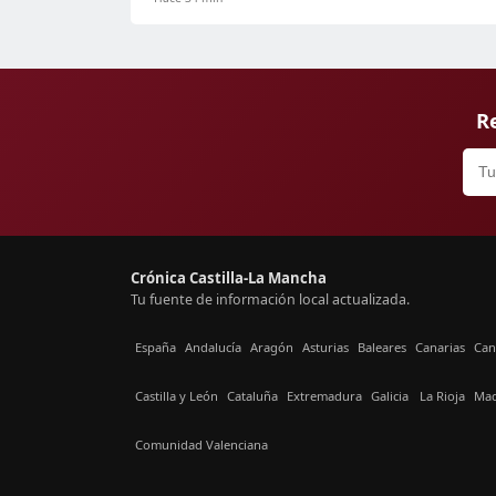
Re
Crónica Castilla-La Mancha
Tu fuente de información local actualizada.
España
Andalucía
Aragón
Asturias
Baleares
Canarias
Can
Castilla y León
Cataluña
Extremadura
Galicia
La Rioja
Mad
Comunidad Valenciana