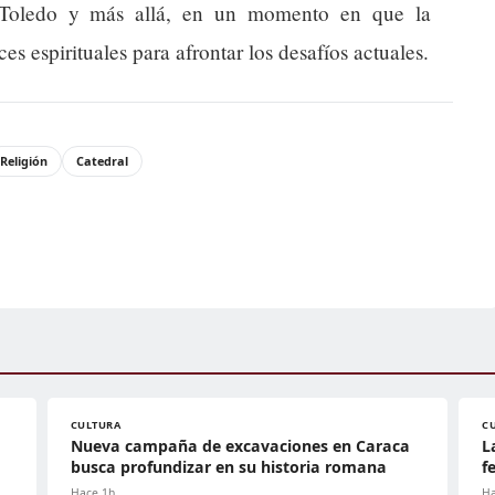
n Toledo y más allá, en un momento en que la
es espirituales para afrontar los desafíos actuales.
Religión
Catedral
CULTURA
C
Nueva campaña de excavaciones en Caraca
L
busca profundizar en su historia romana
f
Hace 1h
Ha