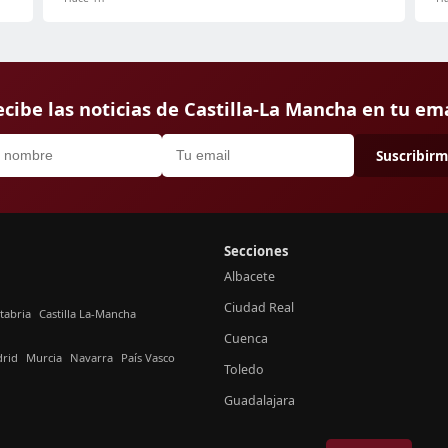
cibe las noticias de Castilla-La Mancha en tu em
Suscribir
Secciones
Albacete
Ciudad Real
tabria
Castilla La-Mancha
Cuenca
rid
Murcia
Navarra
País Vasco
Toledo
Guadalajara