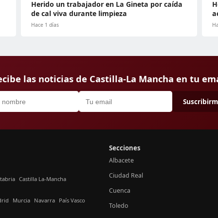
Herido un trabajador en La Gineta por caída
H
de cal viva durante limpieza
a
Hace 1 días
Ha
cibe las noticias de Castilla-La Mancha en tu em
Suscribir
Secciones
Albacete
Ciudad Real
tabria
Castilla La-Mancha
Cuenca
rid
Murcia
Navarra
País Vasco
Toledo