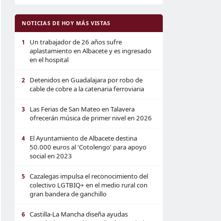
NOTICIAS DE HOY MÁS VISTAS
Un trabajador de 26 años sufre
1
aplastamiento en Albacete y es ingresado
en el hospital
Detenidos en Guadalajara por robo de
2
cable de cobre a la catenaria ferroviaria
Las Ferias de San Mateo en Talavera
3
ofrecerán música de primer nivel en 2026
El Ayuntamiento de Albacete destina
4
50.000 euros al 'Cotolengo' para apoyo
social en 2023
Cazalegas impulsa el reconocimiento del
5
colectivo LGTBIQ+ en el medio rural con
gran bandera de ganchillo
Castilla-La Mancha diseña ayudas
6