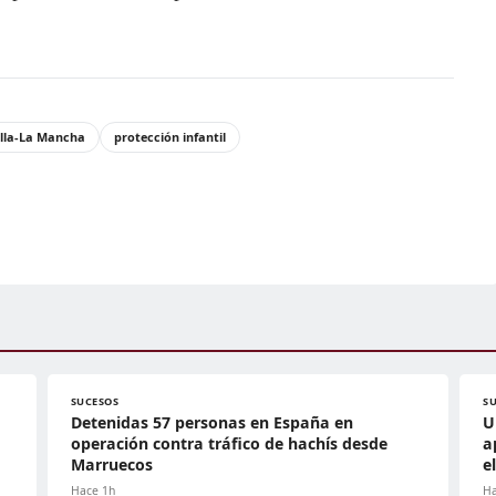
illa-La Mancha
protección infantil
SUCESOS
S
Detenidas 57 personas en España en
U
operación contra tráfico de hachís desde
a
Marruecos
e
Hace 1h
Ha