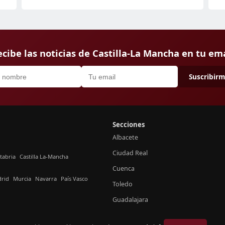
cibe las noticias de Castilla-La Mancha en tu em
Suscribir
Secciones
Albacete
Ciudad Real
tabria
Castilla La-Mancha
Cuenca
rid
Murcia
Navarra
País Vasco
Toledo
Guadalajara