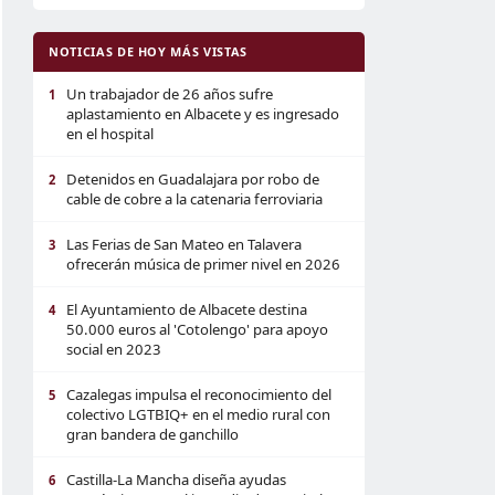
NOTICIAS DE HOY MÁS VISTAS
Un trabajador de 26 años sufre
1
aplastamiento en Albacete y es ingresado
en el hospital
Detenidos en Guadalajara por robo de
2
cable de cobre a la catenaria ferroviaria
Las Ferias de San Mateo en Talavera
3
ofrecerán música de primer nivel en 2026
El Ayuntamiento de Albacete destina
4
50.000 euros al 'Cotolengo' para apoyo
social en 2023
Cazalegas impulsa el reconocimiento del
5
colectivo LGTBIQ+ en el medio rural con
gran bandera de ganchillo
Castilla-La Mancha diseña ayudas
6