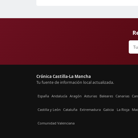
Re
Crónica Castilla-La Mancha
Tu fuente de información local actualizada.
España
Andalucía
Aragón
Asturias
Baleares
Canarias
Can
Castilla y León
Cataluña
Extremadura
Galicia
La Rioja
Mad
Comunidad Valenciana